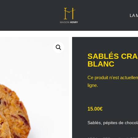
LA 
SABLÉS CRA
BLANC
15.00
€
Sablés, pépites de chocol