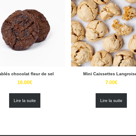
ablés chocolat fleur de sel
Mini Caissettes Langrois
16.00
€
7.00
€
Lire la suite
Lire la suite