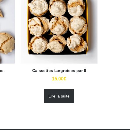
es
Caissettes langroises par 9
15.00
€
Lire la suite