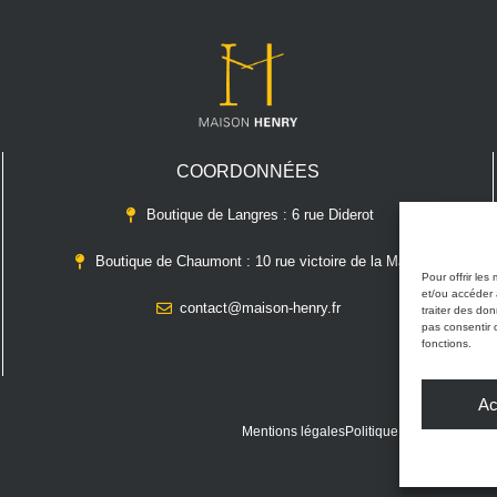
COORDONNÉES
Boutique de Langres : 6 rue Diderot
Boutique de Chaumont : 10 rue victoire de la Marne
Pour offrir les
et/ou accéder 
contact@maison-henry.fr
traiter des do
pas consentir 
fonctions.
Ac
Mentions légales
Politique de confidentiali