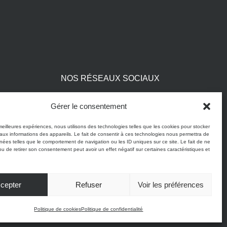
NOS RÉSEAUX SOCIAUX
Découvrez les dernières actualités de
Gérer le consentement
MAISON
HENRY
sur les réseaux sociaux.
 meilleures expériences, nous utilisons des technologies telles que les cookies pour stocker
aux informations des appareils. Le fait de consentir à ces technologies nous permettra de
Suivez-nous pour ne rien manquer ! #maisonhenry
nnées telles que le comportement de navigation ou les ID uniques sur ce site. Le fait de ne
ou de retirer son consentement peut avoir un effet négatif sur certaines caractéristiques et
cepter
Refuser
Voir les préférences
té
Politique de cookies
Conditions générales de vente
Site réalisé par VBAUDRY
Politique de cookies
Politique de confidentialité