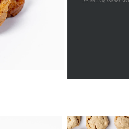
15€ les 250g soit soit 6€