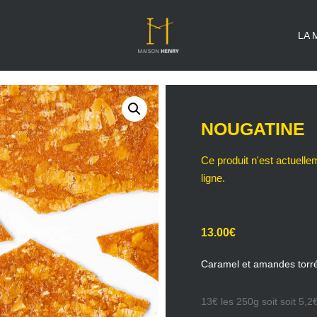
LA 
NOUGATINE
13.00
€
Caramel et amandes torré
13€ les 250g soit soit 5,