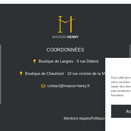
COORDONNÉES
Boutique de Langres : 6 rue Diderot
Boutique de Chaumont : 10 rue victoire de la Marne
Pour offrir les
et/ou accéder 
contact@maison-henry.fr
traiter des do
pas consentir 
fonctions.
Ac
Mentions légales
Politique de confidentiali