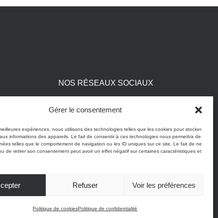
NOS RÉSEAUX SOCIAUX
Découvrez les dernières actualités de
Gérer le consentement
MAISON
HENRY
sur les réseaux sociaux.
 meilleures expériences, nous utilisons des technologies telles que les cookies pour stocker
aux informations des appareils. Le fait de consentir à ces technologies nous permettra de
Suivez-nous pour ne rien manquer ! #maisonhenry
nnées telles que le comportement de navigation ou les ID uniques sur ce site. Le fait de ne
ou de retirer son consentement peut avoir un effet négatif sur certaines caractéristiques et
cepter
Refuser
Voir les préférences
té
Politique de cookies
Conditions générales de vente
Site réalisé par VBAUDRY
Politique de cookies
Politique de confidentialité