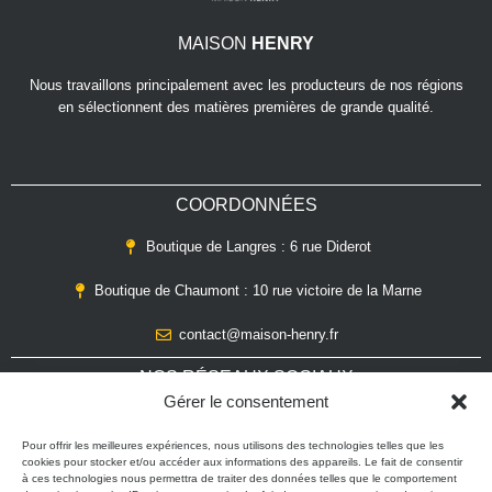
MAISON
HENRY
Nous travaillons principalement avec les producteurs de nos régions
en sélectionnent des matières premières de grande qualité.
COORDONNÉES
Boutique de Langres : 6 rue Diderot
Boutique de Chaumont : 10 rue victoire de la Marne
contact@maison-henry.fr
NOS RÉSEAUX SOCIAUX
Gérer le consentement
Découvrez les dernières actualités de
MAISON
HENRY
sur les réseaux sociaux.
Pour offrir les meilleures expériences, nous utilisons des technologies telles que les
cookies pour stocker et/ou accéder aux informations des appareils. Le fait de consentir
à ces technologies nous permettra de traiter des données telles que le comportement