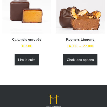
Caramels enrobés
Rochers Lingons
16.50
€
14.00
€
–
27.00
€
Lire la suite
Choix des options