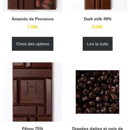
Amande de Provence
Dark milk 49%
7.00
€
6.00
€
Choix des options
Lire la suite
Pérou 75%
Dragées dattes et noix de