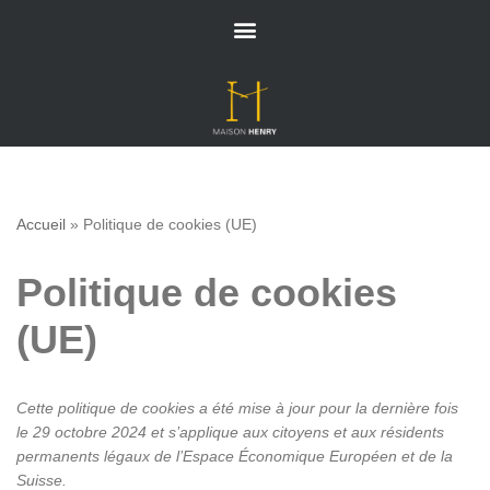
Aller
au
contenu
Accueil
»
Politique de cookies (UE)
Politique de cookies
(UE)
Cette politique de cookies a été mise à jour pour la dernière fois
le 29 octobre 2024 et s’applique aux citoyens et aux résidents
permanents légaux de l’Espace Économique Européen et de la
Suisse.